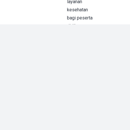
layanan
kesehatan
bagi peserta
didik
Nutrisi dan
gizi seimbang
Stimulasi
sesuai tingkat
perkembangan
anak
Kurikulum
pendidikan
yang
terintegrasi
dan islami