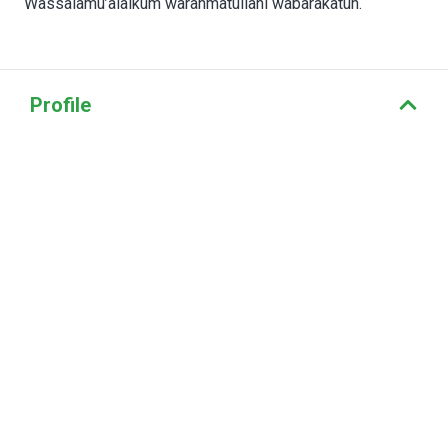
Wassalamu’alaikum warahmatullahi wabarakatuh.
Profile