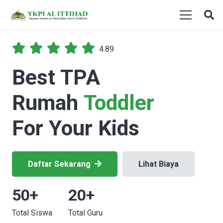
4.89
Best TPA
Rumah
Toddler
For Your Kids
Daftar Sekarang
Lihat Biaya
50
+
20
+
Total Siswa
Total Guru