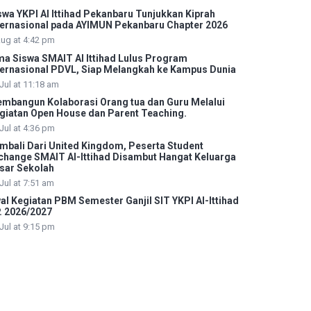
swa YKPI Al Ittihad Pekanbaru Tunjukkan Kiprah
ternasional pada AYIMUN Pekanbaru Chapter 2026
Aug at 4:42 pm
ma Siswa SMAIT Al Ittihad Lulus Program
ternasional PDVL, Siap Melangkah ke Kampus Dunia
Jul at 11:18 am
mbangun Kolaborasi Orang tua dan Guru Melalui
giatan Open House dan Parent Teaching.
Jul at 4:36 pm
mbali Dari United Kingdom, Peserta Student
change SMAIT Al-Ittihad Disambut Hangat Keluarga
sar Sekolah
Jul at 7:51 am
al Kegiatan PBM Semester Ganjil SIT YKPI Al-Ittihad
. 2026/2027
Jul at 9:15 pm