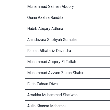
Muhammad Salman Abqory
Qiana Azahra Randita
Habib Abqary Adhara
Anindazara Shofiyah Gomulia
Faizan Athafariz Davindra
Muhammad Abqory El Fattah
Muhammad Azzam Zairan Shabir
Fatih Zahran Diwa
Arsakha Muhammad Shafwan
Aulia Khansa Maharani