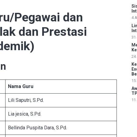
Si
In
ru/Pegawai dan
4 
Li
lak dan Prestasi
In
31 
demik)
Me
Ke
24 
an
Ke
Ex
Be
15 
Nama Guru
Aw
TP
Lili Saputri, S.Pd.
11 
Lia jesica, S.Pd.
Bellinda Puspita Dara, S.Pd.