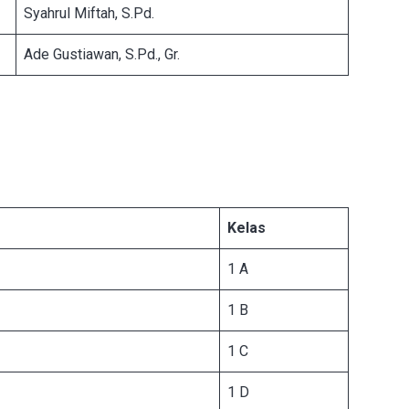
Syahrul Miftah, S.Pd.
Ade Gustiawan, S.Pd., Gr.
Kelas
1 A
1 B
1 C
1 D