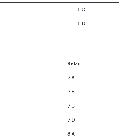
6 C
6 D
Kelas
7 A
7 B
7 C
7 D
8 A