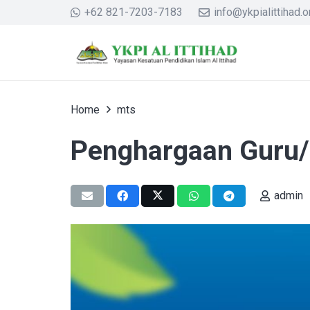
+62 821-7203-7183
info@ykpialittihad.or
Home
mts
Penghargaan Guru/
admin