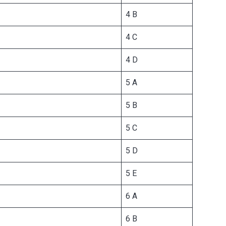
4 B
4 C
4 D
5 A
5 B
5 C
5 D
5 E
6 A
6 B