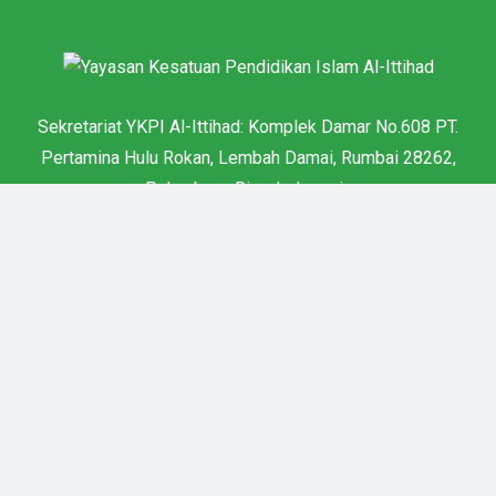
Sekretariat YKPI Al-Ittihad: Komplek Damar No.608 PT.
Pertamina Hulu Rokan, Lembah Damai, Rumbai 28262,
Pekanbaru, Riau, Indonesia
Email: info@ykpialittihad.or.id
© Yayasan Kesatuan Pendidikan Islam (YKPI) Al Ittihad
About
/
Contact
/
Privacy Policy