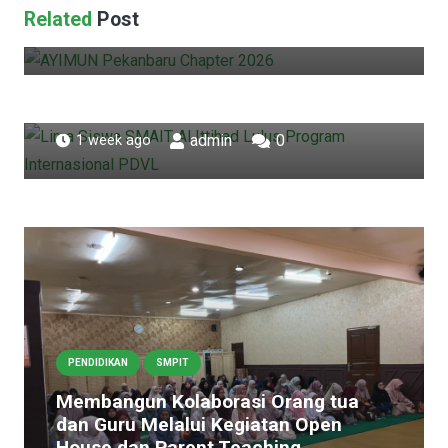
AYIMUN Pekanbaru Chapter 2026
Related
Post
PENDIDIKAN
SMAIT
admin
0
4 days ago
Lima Siswa SMAIT Al Ittihad Lulus
Program Internasional PDVL, Siap
Melangkah ke Kampus Dunia
admin
0
1 week ago
PENDIDIKAN
SMPIT
Membangun Kolaborasi Orang tua
dan Guru Melalui Kegiatan Open
House dan Parent Teaching.