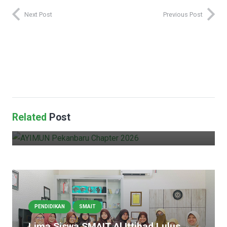
Next Post
Previous Post
MTS
PENDIDIKAN
SDIT
SMAIT
SMPIT
TKIT
Siswa YKPI Al Ittihad Pekanbaru
Tunjukkan Kiprah Internasional pada
AYIMUN Pekanbaru Chapter 2026
Related
Post
admin
0
11 hours ago
PENDIDIKAN
SMAIT
Lima Siswa SMAIT Al Ittihad Lulus