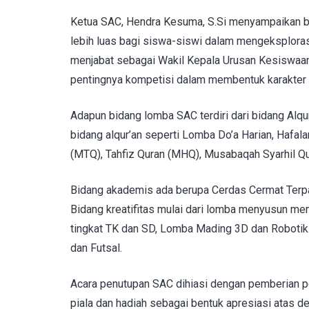
Ketua SAC, Hendra Kesuma, S.Si menyampaikan ba
lebih luas bagi siswa-siswi dalam mengeksploras
menjabat sebagai Wakil Kepala Urusan Kesiswaan 
pentingnya kompetisi dalam membentuk karakter d
Adapun bidang lomba SAC terdiri dari bidang Alqu
bidang alqur’an seperti Lomba Do’a Harian, Hafala
(MTQ), Tahfiz Quran (MHQ), Musabaqah Syarhil Qu
Bidang akademis ada berupa Cerdas Cermat Terpad
Bidang kreatifitas mulai dari lomba menyusun m
tingkat TK dan SD, Lomba Mading 3D dan Robotik
dan Futsal.
Acara penutupan SAC dihiasi dengan pemberian p
piala dan hadiah sebagai bentuk apresiasi atas d