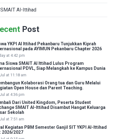
SMAIT Al-Ittihad
ecent
Post
swa YKPI Al Ittihad Pekanbaru Tunjukkan Kiprah
ternasional pada AYIMUN Pekanbaru Chapter 2026
day at 4:42 pm
ma Siswa SMAIT Al Ittihad Lulus Program
ternasional PDVL, Siap Melangkah ke Kampus Dunia
Jul at 11:18 am
mbangun Kolaborasi Orang tua dan Guru Melalui
giatan Open House dan Parent Teaching.
Jul at 4:36 pm
mbali Dari United Kingdom, Peserta Student
change SMAIT Al-Ittihad Disambut Hangat Keluarga
sar Sekolah
Jul at 7:51 am
al Kegiatan PBM Semester Ganjil SIT YKPI Al-Ittihad
. 2026/2027
Jul at 9:15 pm