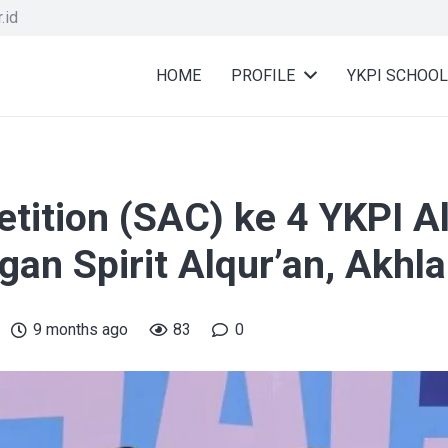
.id
HOME
PROFILE
YKPI SCHOOL
etition (SAC) ke 4 YKPI A
gan Spirit Alqur’an, Akhla
9 months ago
83
0