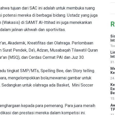
hwa tujuan dari SAC ini adalah untuk membuka ruang
i potensi mereka di berbagai bidang. Ustadz yang juga
(Wakasis) di SAMIT Al-Ittihad ini juga menekankan
R
alam jalinan ukhwah dan sportivitas.
Si
In
r’an, Akademik, Kreatifitas dan Olahraga. Perlombaan
To
n Surat Pendek, Da’i, Adzan, Musabaqah Tilawatil Quran
Li
In
r’an (MSQ), dan Cerdas Cermat PAI dan Juz 30.
31 
Me
u tingkat SMP/MTs, Spelling Bee, dan Story telling.
Ke
enara, mengelompokkan bola,mewarnai gambar untuk
24 
. Sedangkan untuk olahraga ada Basket, Mini Soccer
Ke
Ex
Be
15 
Aw
enghargaan kepada para pemenang. Para juara meraih
TP
edikasi dan prestasi mereka dalam kompetisi ini.
11 