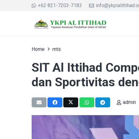
+62 821-7203-7183
info@ykpialittihad.or
Home
mts
SIT Al Ittihad Comp
dan Sportivitas den
admin