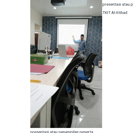
presentasi atau p
TKIT Al-Ittihad
presentasi atau penampilan peserta