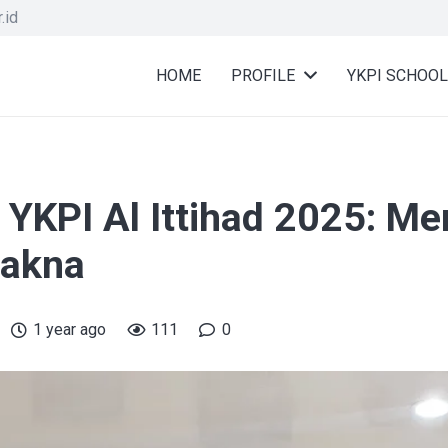
.id
HOME
PROFILE
YKPI SCHOOL
n YKPI Al Ittihad 2025: M
makna
1 year ago
111
0