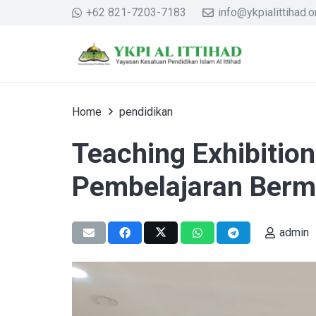
+62 821-7203-7183
info@ykpialittihad.or
Home
pendidikan
Teaching Exhibitio
Pembelajaran Ber
admin