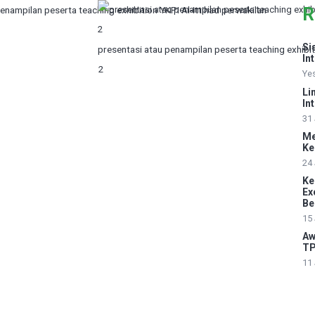
R
enampilan peserta teaching exhibition YKPI Al-Ittihad perwakilan
Si
presentasi atau penampilan peserta teaching exhibiti
In
2
Yes
Li
In
31 
Me
Ke
24 
Ke
Ex
Be
15 
Aw
TP
11 