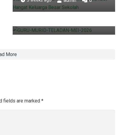
admin
0
3 weeks ago
Penghargaan Guru/Pegawai dan
Murid Teladan Mei 2026
admin
0
2 months ago
ad More
d fields are marked
*