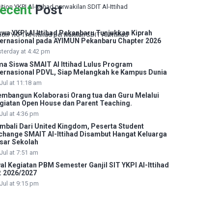
ecent
Post
swa YKPI Al Ittihad Pekanbaru Tunjukkan Kiprah
on YKPI Al-Ittihad perwakilan SDIT Al-Ittihad
ternasional pada AYIMUN Pekanbaru Chapter 2026
terday at 4:42 pm
ma Siswa SMAIT Al Ittihad Lulus Program
ternasional PDVL, Siap Melangkah ke Kampus Dunia
Jul at 11:18 am
mbangun Kolaborasi Orang tua dan Guru Melalui
giatan Open House dan Parent Teaching.
Jul at 4:36 pm
mbali Dari United Kingdom, Peserta Student
change SMAIT Al-Ittihad Disambut Hangat Keluarga
sar Sekolah
Jul at 7:51 am
al Kegiatan PBM Semester Ganjil SIT YKPI Al-Ittihad
. 2026/2027
Jul at 9:15 pm