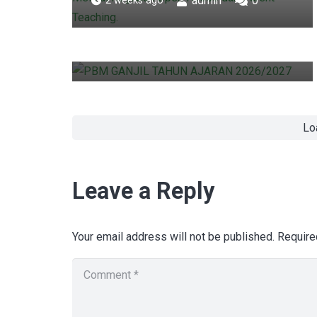
Awal Kegiatan PBM Semester
admin
0
2 weeks ago
Ganjil SIT YKPI Al-Ittihad TP.
2026/2027
Comment
admin
1
3 weeks ago
Lo
Leave a Reply
Your email address will not be published.
Require